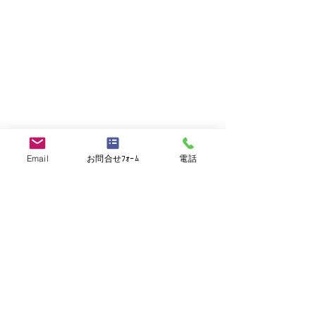
－利用規約
－プライバシーポリシー
－お問い合わせ
－海外トラブル（ブラックレストラン）投稿
－メルマガ「シェフズ通信」購読
－登録フォーム（履歴書・職務経歴書）ダウンロード
－アジアの求人
－北米の求人
－欧州の求人
－中東の求人
－大洋州の求人
－中南米・アフリカの求人
－日本国内の求人
Email
お問合せﾌｫｰﾑ
電話
－料理人以外のホテル・レストラン関連職の求人
レストラン・ホテル採用ご担当の方
－採用支援サービス
－人材紹介サービス
－求人広告掲載サービス
－サービスに関するお問合せ
運営
－会社概要