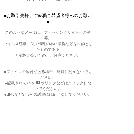
■お取引先様、ご転職ご希望者様へのお願い
■
このようなメールは、フィッシングサイトへの誘
導、
ウイルス感染、個人情報の不正取得などを目的とし
たものである
可能性が高いため、ご注意ください。
●ファイルの添付がある場合、絶対に開かないでく
ださい。
●記載されているURLやリンクなどはクリックしな
いでください。
●LINEなどSNSへの誘導には応じないでください。
求職者の方
－海外転職支援サービス
－海外転職サービスに登録する
－海外転職ナビ