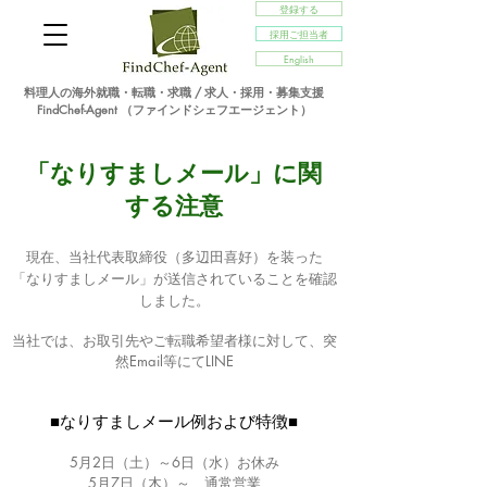
登録する
採用ご担当者
English
料理人の海外就職・転職・求職 / 求人・採用・募集支援
FindChef-Agent （ファインドシェフエージェント）
「なりすましメール」に関
する注意
現在、当社代表取締役（多辺田喜好）を装った
「なりすましメール」が送信されていることを確認
しました。
当社では、お取引先やご転職希望者様に対して、突
然Email等にてLINE
■なりすましメール例および特徴
■
5月2日（土）～6日（水）
お休み
5月7日（木）～ 通常営業