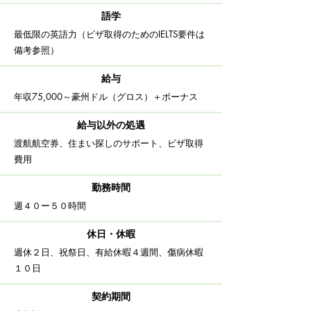
語学
​最低限の英語力（ビザ取得のためのIELTS要件は
備考参照）
給与
​年収75,000～豪州ドル（グロス）＋ボーナス
給与以外の処遇
渡航航空券、住まい探しのサポート、ビザ取得
費用
​勤務時間
週４０ー５０時間
休日・休暇
​週休２日、祝祭日、有給休暇４週間、傷病休暇
１０日
契約期間