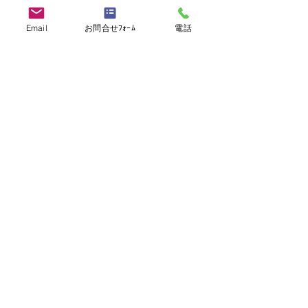
>> 他の求人を見る
Email
お問合せﾌｫｰﾑ
電話
Facebook, LINEでこの求人をお知り合いとシ
ェア
シェア
求職者の方
－海外転職支援サービス
－海外転職サービスに登録する
－海外転職ナビ
－利用規約
－プライバシーポリシー
－お問い合わせ
－海外トラブル（ブラックレストラン）投稿
－メルマガ「シェフズ通信」購読
－登録フォーム（履歴書・職務経歴書）ダウンロード
－アジアの求人
－北米の求人