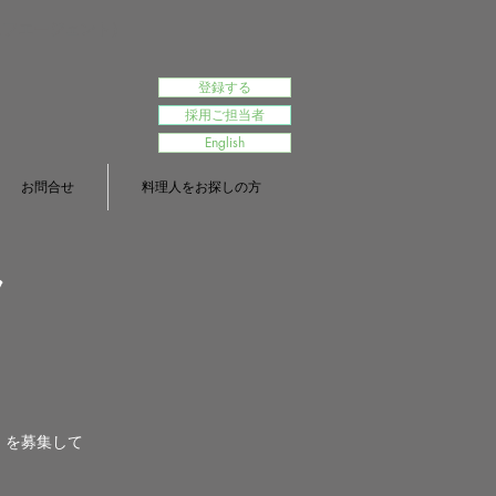
シェフエージェント）
登録する
採用ご担当者
English
お問合せ
料理人をお探しの方
ラ
）を募集して