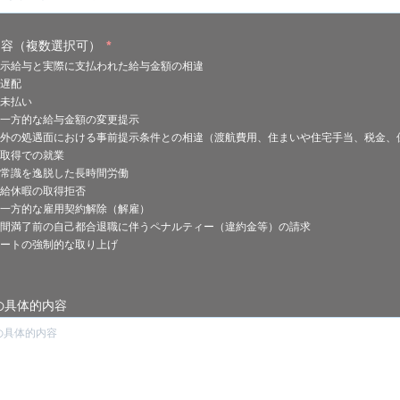
必
内容（複数選択可）
*
須
示給与と実際に支払われた給与金額の相違
項
目
遅配
未払い
一方的な給与金額の変更提示
外の処遇面における事前提示条件との相違（渡航費用、住まいや住宅手当、税金、
取得での就業
常識を逸脱した長時間労働
給休暇の取得拒否
一方的な雇用契約解除（解雇）
間満了前の自己都合退職に伴うペナルティー（違約金等）の請求
ートの強制的な取り上げ
の具体的内容