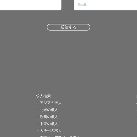
送信する
求人検索
－アジアの求人
－北米の求人
－欧州の求人
－中東の求人
－大洋州の求人