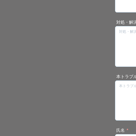
対処・解
本トラブ
氏名