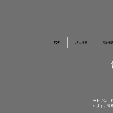
料理人の海外就職・
TOP
求人検索
海外転
当社では、
います。皆