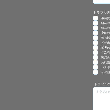
トラブル
事前提
給与の
給与の
突然の
給与以
ビザ未
業界の
年次有
突然の
契約期
パスポ
その他
トラブル