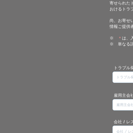
寄せられた
おけるトラ
​尚、お寄
情報ご提供
※
＊
は、
※ 単なる
トラブル
雇用主会社
会社 / 