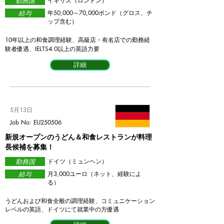
勤務国
イギリス（ロンドン）
給与
​年50,000～70,000ボンド（グロス、チ
ップ含む）
10年以上の和食調理経験、高級店・有名店での勤務経
験者優遇、IELTS4.0以上の英語力要
詳細
5月13日
Job No: EU250506
​新規オープンのうどん＆和食レストランが料理
長候補を募集！
勤務国
ドイツ（ミュンヘン）
給与
​月3,000ユーロ（ネット、経験によ
る）
うどんおよび和食全般の調理経験、コミュニケーション
レベルの英語、ドイツにて就業中の方優遇