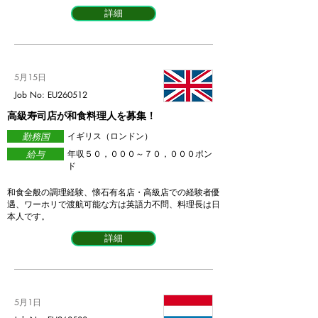
詳細
5月15日
Job No: EU260512
高級寿司店が和食料理人を募集！
勤務国
イギリス（ロンドン）
給与
年収５０，０００～７０，０００ポン
ド
和食全般の調理経験、懐石有名店・高級店での経験者優
遇、ワーホリで渡航可能な方は英語力不問、料理長は日
本人です。
詳細
5月1日