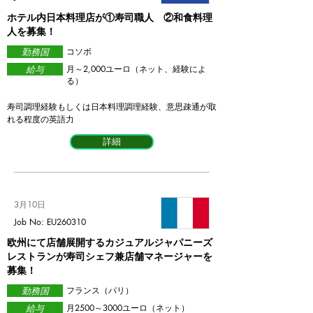
ホテル内日本料理店が①寿司職人 ②和食料理
人を募集！
勤務国
​コソボ
給与
​月～2,000ユーロ（ネット、経験によ
る）
寿司調理経験もしくは日本料理調理経験、意思疎通が取
れる程度の英語力
詳細
3月10日
Job No: EU260310
欧州にて店舗展開するカジュアルジャパニーズ
レストランが寿司シェフ兼店舗マネージャーを
募集！
勤務国
フランス（パリ）
給与
​月2500～3000ユーロ（ネット）