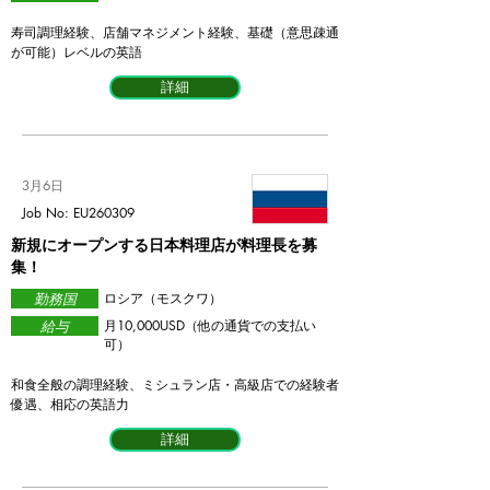
寿司調理経験、店舗マネジメント経験、基礎（意思疎通
が可能）レベルの英語
詳細
3月6日
Job No: EU260309
新規にオープンする日本料理店が料理長を募
集！
勤務国
ロシア（モスクワ）
給与
​月10,000USD（他の通貨での支払い
可）
和食全般の調理経験、ミシュラン店・高級店での経験者
優遇、相応の英語力
詳細