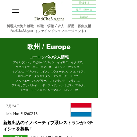
登録する
採用ご担当者
English
料理人の海外就職・転職・求職 / 求人・採用・募集支援
FindChef-Agent （ファインドシェフエージェント）
欧州 / Europe
ヨーロッパの求人情報
アイルランド、アゼルバイジャン、イギリス、イタリア、
ウクライナ、エストニア、オーストリア、オランダ、
キプロス、ギリシャ、スイス、スウェーデン、スロバキア、
スロべニア、タジキスタン、デンマーク、ドイツ、
ノルウェー、ハンガリー、フィンランド、フランス、
ブルガリア、
ベルギー、ポーランド、ポルトガル、マルタ、
モナコ、
リトアニア、ルーマニア、ロシア、他
7月24日
Job No: EU260718
新規出店のイノベーティブ系レストランがパテ
ィシェを募集！