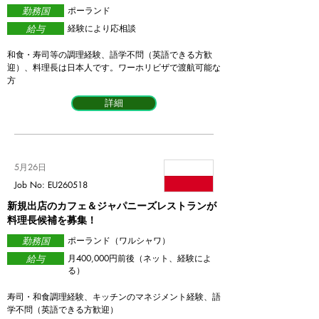
勤務国
ポーランド
給与
​経験により応相談
和食・寿司等の調理経験、語学不問（英語できる方歓
迎）、料理長は日本人です。ワーホリビザで渡航可能な
方
詳細
5月26日
Job No: EU260518
新規出店のカフェ＆ジャパニーズレストランが
料理長候補を募集！
勤務国
ポーランド（ワルシャワ）
給与
​月400,000円前後（ネット、経験によ
る）
寿司・和食調理経験、キッチンのマネジメント経験、語
学不問（英語できる方歓迎）