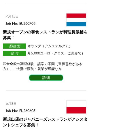
7月15日
Job No: EU260709
新規オープンの和食レストランが料理長候補を
募集！
勤務国
​オランダ（アムステルダム）
給与
月6,000ユーロ（グロス、ご夫妻で）
和食全般の調理経験、語学力不問（習得意欲がある
方）、ご夫妻で渡航・就業が可能な方
詳細
6月8日
Job No: EU260605
新規出店のジャパニーズレストランがアシスタ
ントシェフを募集！