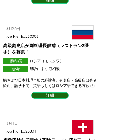
詳細
3月26日
Job No: EU250306
高級割烹店が副料理長候補（レストラン2番
手）を募集！
勤務国
​ロシア（モスクワ）
給与
経験により応相談
鮨および日本料理全般の経験者、有名店・高級店出身者
歓迎、語学不問（英語もしくはロシア語できる方歓迎）
詳細
3月1日
Job No: EU25301