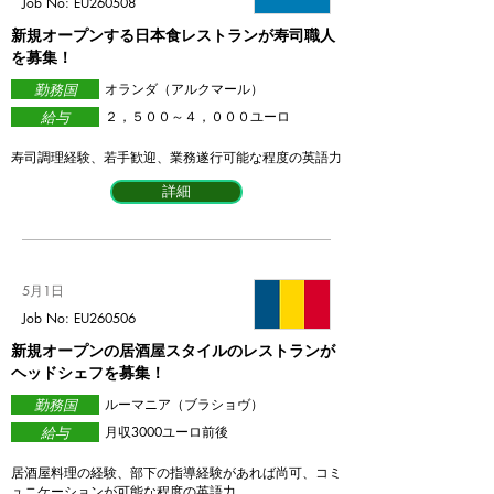
Job No: EU260508
新規オープンする日本食レストランが寿司職人
を募集！
勤務国
​オランダ（アルクマール）
給与
​２，５００～４，０００ユーロ
​寿司調理経験、若手歓迎、業務遂行可能な程度の英語力
詳細
5月1日
Job No: EU260506
新規オープンの居酒屋スタイルのレストランが
ヘッドシェフを募集！
勤務国
ルーマニア（
ブラショヴ
）
給与
月収3000ユーロ前後
​居酒屋料理の経験、部下の指導経験があれば尚可、コミ
ュニケーションが可能な程度の英語力