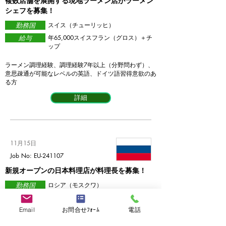
複数店舗を展開する現地ラーメン店がラーメン
シェフを募集！
勤務国
スイス（チューリッヒ）
給与
​年65,000スイスフラン（グロス）＋チ
ップ
ラーメン調理経験、調理経験7年以上（分野問わず）、
意思疎通が可能なレベルの英語、ドイツ語習得意欲のあ
る方
詳細
11月15日
Job No: EU-241107
新規オープンの日本料理店が料理長を募集！
勤務国
​ロシア（モスクワ）
給与
​年収～80,000USD
Email
お問合せﾌｫｰﾑ
電話
懐石調理経験、調理長又は副料理長経験、有名店・高級
店出身者優遇、業務可能な程度の英語力