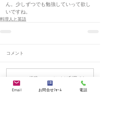
ん。少しずつでも勉強していって欲し
いですね。
料理人と英語
コメント
この投稿へのコメントは利用でき
なくなりました。詳細はサイト所
有者にお問い合わせください。
Email
お問合せﾌｫｰﾑ
電話
求職者の方
－海外転職支援サービス
－海外転職サービスに登録する
－海外転職ナビ