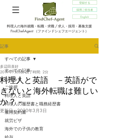
登録する
採用ご担当者
English
料理人の海外就職・転職・求職 / 求人・採用・募集支援
FindChef-Agent （ファインドシェフエージェント）
記事
すべての記事
多辺田喜好
すべての記事
2019年7月3日
読了時間: 2分
料理人と英語 －英語がで
お知らせ
ご挨拶
きないと海外転職は難しい
料理人と英語
か？－
料理人の履歴書と職務経歴書
更新日：
2020年3月3日
雇用契約書
就労ビザ
海外での子供の教育
給与