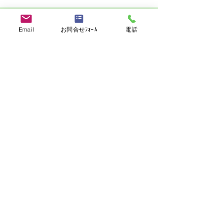
>> お問い合わせ・ご応募はこちら
Email
お問合せﾌｫｰﾑ
電話
>> 他の求人を見る
この求人をお知り合いとシェア
シェア
求職者の方
－海外転職支援サービス
－海外転職サービスに登録する
－海外転職ナビ
－利用規約
－プライバシーポリシー
－お問い合わせ
－海外トラブル（ブラックレストラン）投稿
－メルマガ「シェフズ通信」購読
－登録フォーム（履歴書・職務経歴書）ダウンロード