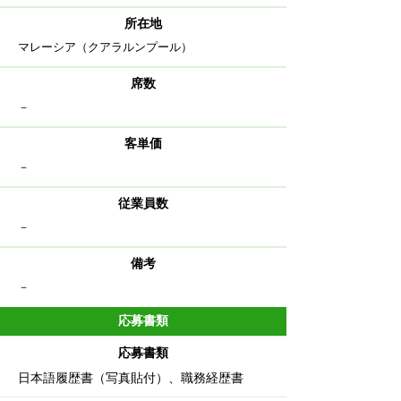
​所在地
​マレーシア（クアラルンプール）
​席数
​－
客単価
－
従業員数
​－
備考
－
応募書類
応募書類
日本語履歴書（写真貼付）、職務経歴書