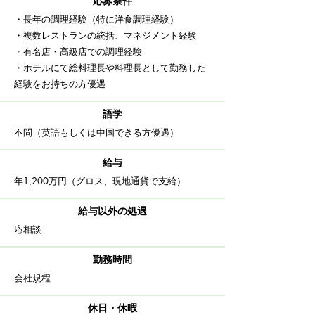
応募条件
・長年の調理経験（特に洋食調理経験）
・複数レストランの統括、マネジメント経験
・
有名店・高級店での調理経験
​・ホテルにて総料理長や料理長として勤務した
経験をお持ちの方優遇
語学
​不問（英語もしくは中国できる方優遇）
給与
​年1,200万円（グロス、現地通貨で支給）
給与以外の処遇
応相談
​勤務時間
​会社規程
休日・休暇