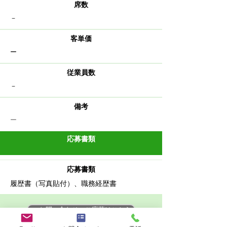
​席数
－
客単価
ー
従業員数
－
備考
​ー
応募書類
応募書類
​履歴書（写真貼付）、職務経歴書
>> お問い合わせ・ご応募はこちら