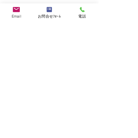
Email
お問合せﾌｫｰﾑ
電話
>> お問い合わせ・ご応募はこちら
>> 他の求人を見る
この求人をお知り合いとシェア
シェア
求職者の方
－海外転職支援サービス
－海外転職サービスに登録する
－海外転職ナビ
－利用規約
－プライバシーポリシー
－お問い合わせ
－海外トラブル（ブラックレストラン）投稿
－メルマガ「シェフズ通信」購読
－登録フォーム（履歴書・職務経歴書）ダウンロード