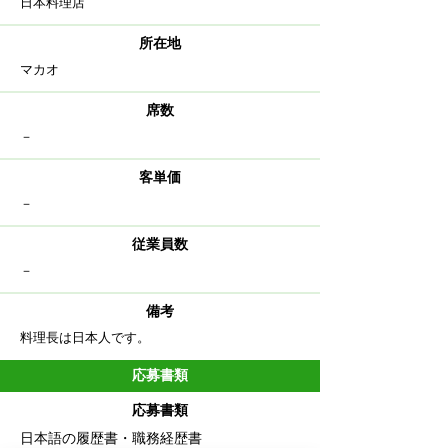
日本料理店
​所在地
マカオ
​席数
－
客単価
－
従業員数
－
備考
​料理長は日本人です。
応募書類
応募書類
日本語の履歴書・職務経歴書