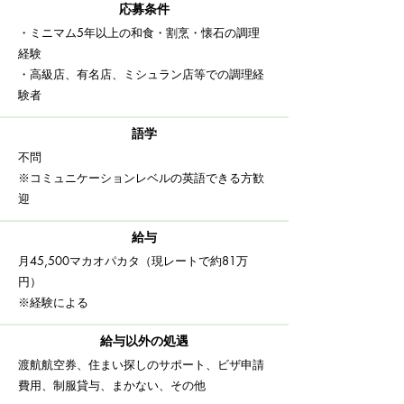
応募条件
・ミニマム5年以上の
和食・割烹・懐石の調理
経験
​・高級店、有名店、ミシュラン店等での調理経
験者
語学
不問
※コミュニケーションレベルの英語できる方歓
迎
給与
月45,500マカオパカタ（現レートで約81万
円）
※経験による
給与以外の処遇
渡航航空券、住まい探しのサポート、ビザ申請
費用、制服貸与、まかない、そ
の他