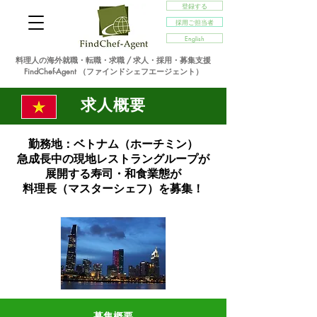
登録する
採用ご担当者
English
料理人の海外就職・転職・求職 / 求人・採用・募集支援
FindChef-Agent （ファインドシェフエージェント）
求人概要
勤務地：ベトナム（ホーチミン）
急成長中の現地レストラングループが
展開する
寿司・和食業態が
料理長（マスターシェフ）を募集！
募集概要