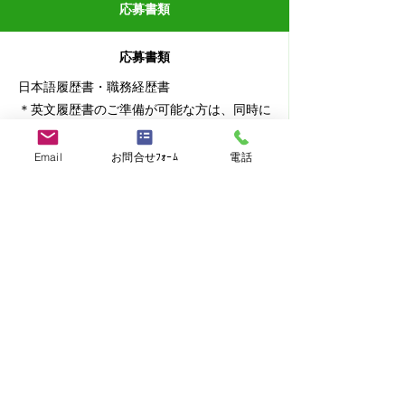
応募書類
応募書類
日本語履歴書・職務経歴書
​＊英文履歴書のご準備が可能な方は、同時に
お送りください。
Email
お問合せﾌｫｰﾑ
電話
>> お問い合わせ・ご応募はこちら
>> 他の求人を見る
Facebook, LINEでこの求人をお知り合いとシェア
シェア
求職者の方
－海外転職支援サービス
－海外転職サービスに登録する