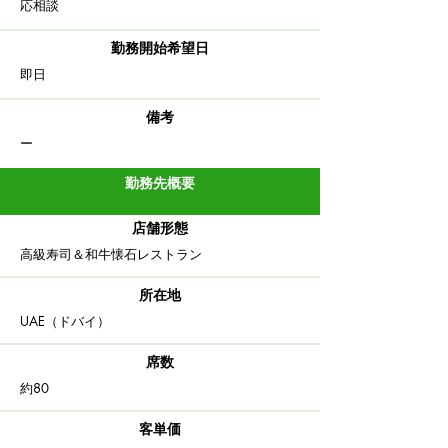
​応相談
勤務開始希望日
​即日
備考
ー
勤務先概要
店舗形態
高級寿司＆和牛懐石レストラン
​所在地
UAE（ドバイ）
​席数
約80
客単価