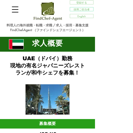
登録する
採用ご担当者
English
料理人の海外就職・転職・求職 / 求人・採用・募集支援
FindChef-Agent （ファインドシェフエージェント）
求人概要
UAE（ドバイ）勤務
現地の有名ジャパニーズレスト
ランが和牛シェフを募集！
募集概要