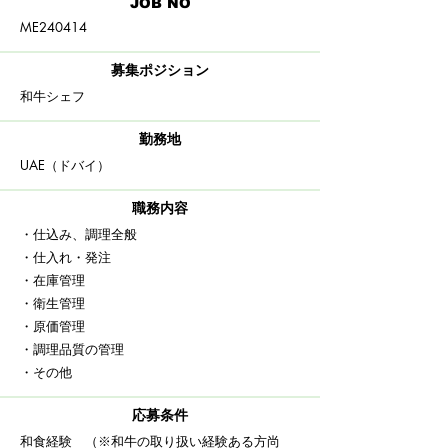
​JOB NO
ME240414
募集ポジション
和牛シェフ
​勤務地
UAE（ドバイ）
職務内容
・仕込み、調理全般
・仕入れ・発注
・在庫管理
・衛生管理
・原価管理
・調理品質の管理
・その他
応募条件
和食経験 （※和牛の取り扱い経験ある方尚