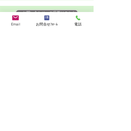
>> お問い合わせ・ご応募はこちら
>> 他の求人を見る
Email
お問合せﾌｫｰﾑ
電話
Facebook, LINEでこの求人をお知り合いとシ
ェア
シェア
求職者の方
－海外転職支援サービス
－海外転職サービスに登録する
－海外転職ナビ
－利用規約
－プライバシーポリシー
－お問い合わせ
－海外トラブル（ブラックレストラン）投稿
－メルマガ「シェフズ通信」購読