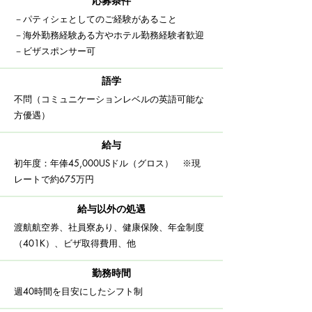
応募条件
－パティシェとしてのご経験があること
－海外勤務経験ある方やホテル勤務経験者歓迎
－ビザスポンサー可
語学
​不問（コミュニケーションレベルの英語可能な
方優遇）​
給与
初年度：年俸45,000USドル（グロス） ※現
レートで約675万円
給与以外の処遇
渡航航空券、社員寮あり、健康保険、年金制度
（401K）、ビザ取得費用、
他
​勤務時間
​週40時間を目安にしたシフト制