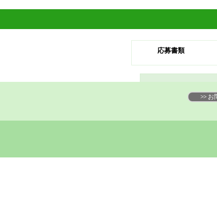
応募書類
>>
求職者の方
－海外転職支援サービス
－海外転職サービスに登録する
－海外転職ナビ