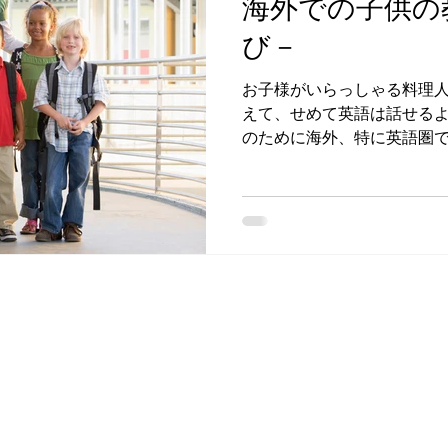
海外での子供の
び－
お子様がいらっしゃる料理
えて、せめて英語は話せる
のために海外、特に英語圏
うお声を良く耳にします。 
校があるのかを理解しておいた
求人検索
－アジアの求人
－北米の求人
－欧州の求人
－中東の求人
－大洋州の求人