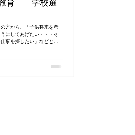
教育 －学校選
人の方から、「子供将来を考
ようにしてあげたい・・・そ
で仕事を探したい」などとい
まずは、どのような種類の学
方が良いですね。 ...
レストラン・ホテル採用ご担当の方
－採用支援サービス
－人材紹介サービス
－求人広告掲載サービス
－サービスに関するお問合せ
運営