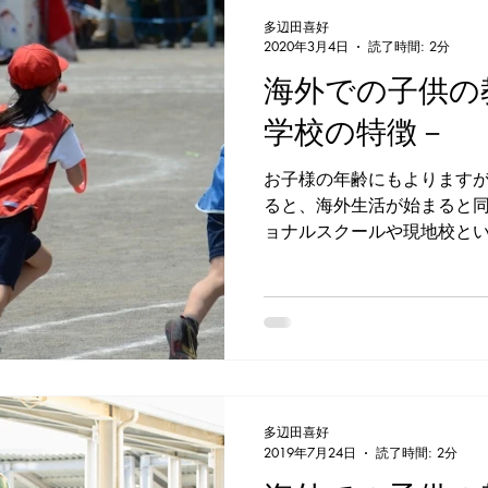
エージェントの賢い利用法
英文履歴書
With コロナ
多辺田喜好
2020年3月4日
読了時間: 2分
海外での子供の
学校の特徴－
お子様の年齢にもよります
ると、海外生活が始まると
ョナルスクールや現地校と
と思われます。となります
いうことになりますね。...
多辺田喜好
2019年7月24日
読了時間: 2分