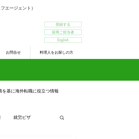
シェフエージェント）
登録する
採用ご担当者
English
お問合せ
料理人をお探しの方
績を基に海外転職に役立つ情報
書
就労ビザ