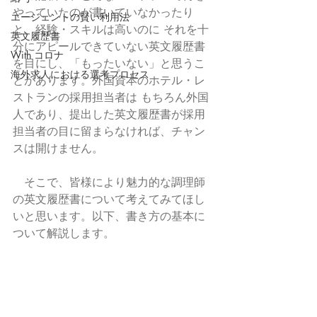
やっていたのが書いていなかったり
エージェントの賢い利用法
と、経験・スキルは高いのに それを十
英文履歴書
分にアピールできていない英文履歴書
With コロナ
を目にし、「もったいない」と思うこ
海外求人における選考プロセス
とがあります。外国資本のホテル・レ
ストランの採用担当者は もちろん外国
人であり、提出した英文履歴書が採用
担当者の目に留まらなければ、チャン
スは開けません。
　そこで、皆様により魅力的な調理師
の英文履歴書について考えてみてほし
いと思います。以下、書き方の基本に
ついて解説します。 