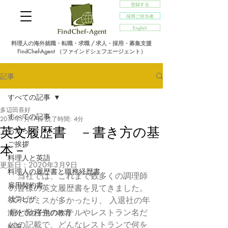
登録する
採用ご担当者
English
料理人の海外就職・転職・求職 / 求人・採用・募集支援
FindChef-Agent （ファインドシェフエージェント）
記事
すべての記事
多辺田喜好
すべての記事
2019年7月17日
読了時間: 4分
英文履歴書 －書き方の基
お知らせ
ご挨拶
本－
料理人と英語
更新日：
2020年3月9日
料理人の履歴書と職務経歴書
　当社では、これまで数多くの調理師
雇用契約書
の皆様の英文履歴書を見てきました。
就労ビザ
スペルミスが多かったり、 入退社の年
月と勤務先のホテルやレストラン名だ
海外での子供の教育
けの記載で、どんなレストランで何を
給与